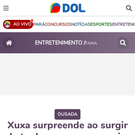
AO VIVO
PARÁ
CONCURSOS
NOTÍCIAS
ESPORTES
ENTRETEN
ENTRETENIMENTO /
FAMA
OUSADA
Xuxa surpreende ao surgir