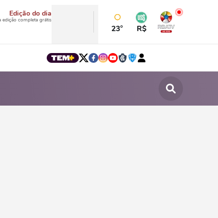
Edição do dia
a edição completa grátis
23°
R$