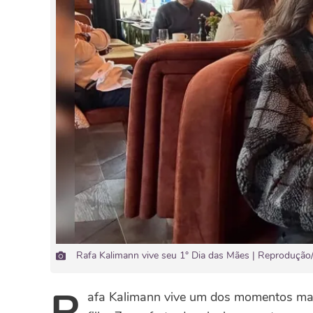
Rafa Kalimann vive seu 1° Dia das Mães | Reprodução
R
afa Kalimann vive um dos momentos mai