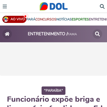
AO VIVO
PARÁ
CONCURSOS
NOTÍCIAS
ESPORTES
ENTRETEN
ENTRETENIMENTO /
FAMA
"PARAÍBA"
Funcionário expõe briga e