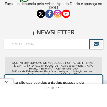
Faça sua denúncia pelo WhatsApp do Diário e apareça no
DOL!
NEWSLETTER
DOL-INTERMEDIACAO DE NEGOCIOS E PORTAL DE INTERNET
LTDA - CNPJ 14.010.848/0001-06 - Rua Gaspar Viana, 773/7,
Reduto - Belém/PA - CEP 66.053-090
Política de Privacidade
- Para fazer qualquer solicitação ao nosso
encarregado de proteção de dados
(DPO)
:
lgpd@dol.com.br
.
Este site usa cookies e dados pessoais de
acordo com os nossos
Termos de Uso e Política
Condições gerais de
| © Copyright 2010-2026 DOL - Diário
PUBLICIDADE
de Privacidade
e, ao continuar navegando neste
uso
Online
site, você declara estar ciente dessas condições.
CONTINUAR