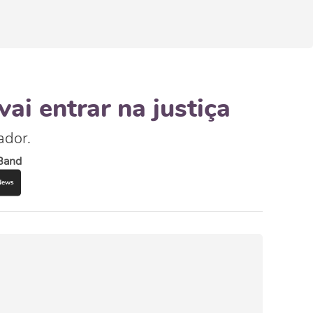
ai entrar na justiça
ador.
Band