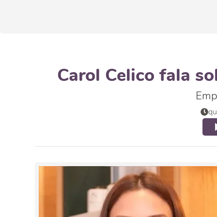
Carol Celico fala s
Empr
qu