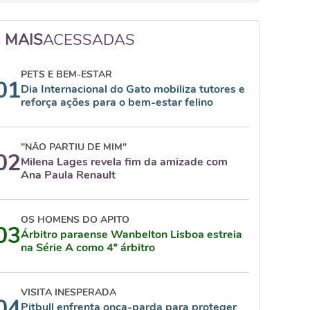
MAIS
ACESSADAS
PETS E BEM-ESTAR
01
Dia Internacional do Gato mobiliza tutores e
reforça ações para o bem-estar felino
"NÃO PARTIU DE MIM"
02
Milena Lages revela fim da amizade com
Ana Paula Renault
OS HOMENS DO APITO
03
Árbitro paraense Wanbelton Lisboa estreia
na Série A como 4º árbitro
VISITA INESPERADA
04
Pitbull enfrenta onça-parda para proteger