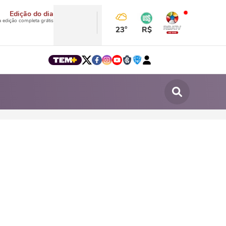
Edição do dia
a edição completa grátis
23°
R$