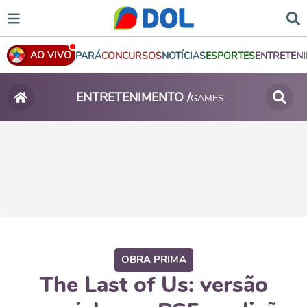
AO VIVO
PARÁ
CONCURSOS
NOTÍCIAS
ESPORTES
ENTRETEN
ENTRETENIMENTO /
GAMES
OBRA PRIMA
The Last of Us: versão