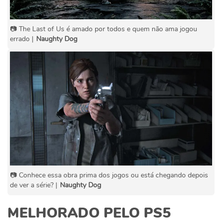
📷 The Last of Us é amado por todos e quem não ama jogou
errado |
Naughty Dog
📷 Conhece essa obra prima dos jogos ou está chegando depois
de ver a série? |
Naughty Dog
MELHORADO PELO PS5