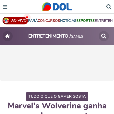
AO VIVO
PARÁ
CONCURSOS
NOTÍCIAS
ESPORTES
ENTRETEN
ENTRETENIMENTO /
GAMES
TUDO O QUE O GAMER GOSTA
Marvel's Wolverine ganha