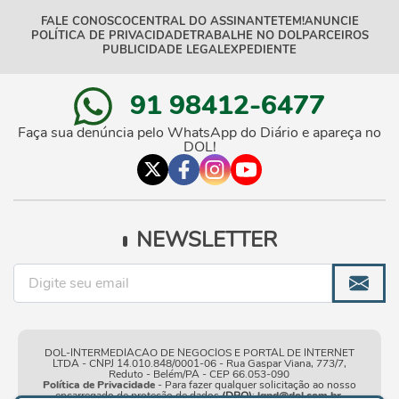
FALE CONOSCO
CENTRAL DO ASSINANTE
TEM!
ANUNCIE
POLÍTICA DE PRIVACIDADE
TRABALHE NO DOL
PARCEIROS
PUBLICIDADE LEGAL
EXPEDIENTE
91 98412-6477
Faça sua denúncia pelo WhatsApp do Diário e apareça no
DOL!
NEWSLETTER
DOL-INTERMEDIACAO DE NEGOCIOS E PORTAL DE INTERNET
LTDA - CNPJ 14.010.848/0001-06 - Rua Gaspar Viana, 773/7,
Reduto - Belém/PA - CEP 66.053-090
Política de Privacidade
- Para fazer qualquer solicitação ao nosso
encarregado de proteção de dados
(DPO)
:
lgpd@dol.com.br
.