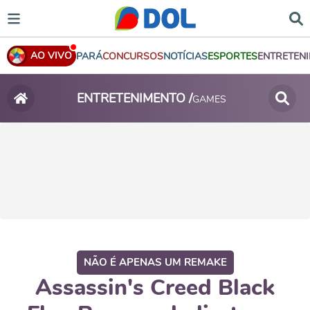
AO VIVO
PARÁ
CONCURSOS
NOTÍCIAS
ESPORTES
ENTRETEN
ENTRETENIMENTO /
GAMES
NÃO É APENAS UM REMAKE
Assassin's Creed Black