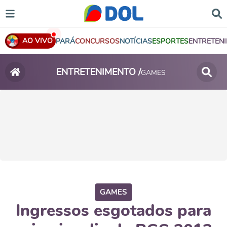
AO VIVO
PARÁ
CONCURSOS
NOTÍCIAS
ESPORTES
ENTRETEN
ENTRETENIMENTO /
GAMES
GAMES
Ingressos esgotados para