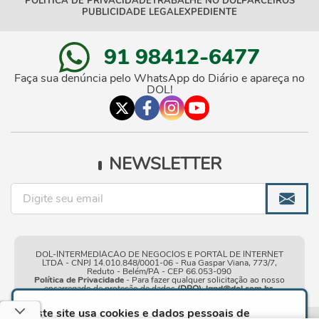
POLÍTICA DE PRIVACIDADE
TRABALHE NO DOL
PARCEIROS
PUBLICIDADE LEGAL
EXPEDIENTE
91 98412-6477
Faça sua denúncia pelo WhatsApp do Diário e apareça no
DOL!
NEWSLETTER
DOL-INTERMEDIACAO DE NEGOCIOS E PORTAL DE INTERNET
LTDA - CNPJ 14.010.848/0001-06 - Rua Gaspar Viana, 773/7,
Reduto - Belém/PA - CEP 66.053-090
Política de Privacidade
- Para fazer qualquer solicitação ao nosso
encarregado de proteção de dados
(DPO)
:
lgpd@dol.com.br
.
Este site usa cookies e dados pessoais de