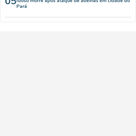
05
Idoso morre após ataque de abelhas em cidade do
Pará