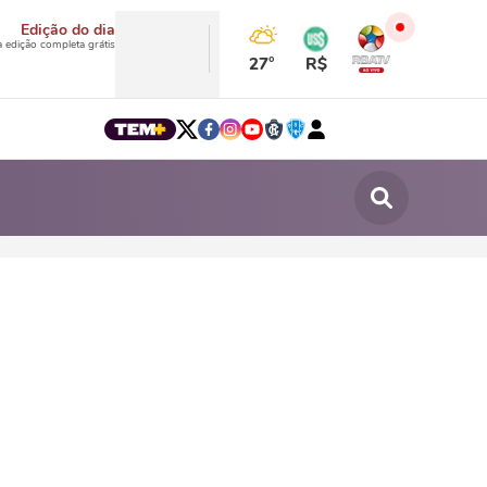
Edição do dia
a edição completa grátis
27°
R$