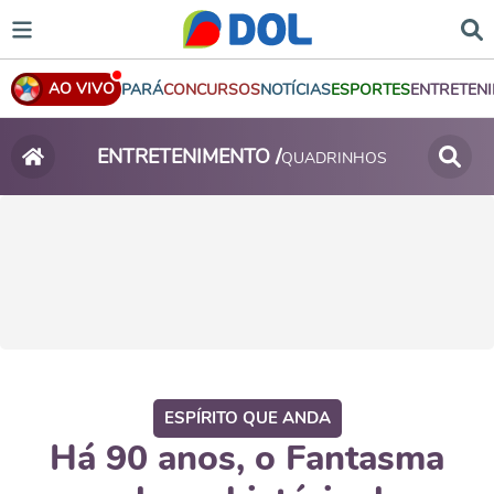
AO VIVO
PARÁ
CONCURSOS
NOTÍCIAS
ESPORTES
ENTRETEN
ENTRETENIMENTO /
QUADRINHOS
ESPÍRITO QUE ANDA
Há 90 anos, o Fantasma