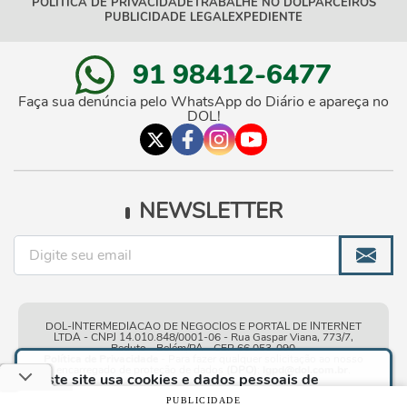
POLÍTICA DE PRIVACIDADE
TRABALHE NO DOL
PARCEIROS
PUBLICIDADE LEGAL
EXPEDIENTE
91 98412-6477
Faça sua denúncia pelo WhatsApp do Diário e apareça no
DOL!
NEWSLETTER
DOL-INTERMEDIACAO DE NEGOCIOS E PORTAL DE INTERNET
LTDA - CNPJ 14.010.848/0001-06 - Rua Gaspar Viana, 773/7,
Reduto - Belém/PA - CEP 66.053-090
Política de Privacidade
- Para fazer qualquer solicitação ao nosso
encarregado de proteção de dados
(DPO)
:
lgpd@dol.com.br
.
Este site usa cookies e dados pessoais de
acordo com os nossos
Termos de Uso e Política
PUBLICIDADE