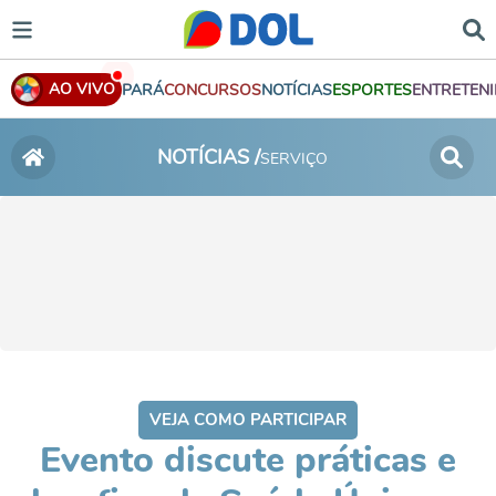
AO VIVO
PARÁ
CONCURSOS
NOTÍCIAS
ESPORTES
ENTRETEN
NOTÍCIAS /
SERVIÇO
VEJA COMO PARTICIPAR
Evento discute práticas e