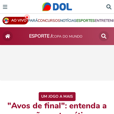
AO VIVO
PARÁ
CONCURSOS
NOTÍCIAS
ESPORTES
ENTRETEN
ESPORTE /
COPA DO MUNDO
UM JOGO A MAIS
"Avos de final": entenda a