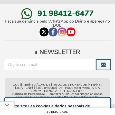
91 98412-6477
Faça sua denúncia pelo WhatsApp do Diário e apareça no
DOL!
NEWSLETTER
DOL-INTERMEDIACAO DE NEGOCIOS E PORTAL DE INTERNET
LTDA - CNPJ 14.010.848/0001-06 - Rua Gaspar Viana, 773/7,
Reduto - Belém/PA - CEP 66.053-090
Política de Privacidade
- Para fazer qualquer solicitação ao nosso
encarregado de proteção de dados
(DPO)
:
lgpd@dol.com.br
.
Este site usa cookies e dados pessoais de
acordo com os nossos
Termos de Uso e Política
Condições gerais de
| © Copyright 2010-2026 DOL - Diário
PUBLICIDADE
de Privacidade
e, ao continuar navegando neste
uso
Online