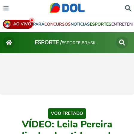
AO VIVO
PARÁ
CONCURSOS
NOTÍCIAS
ESPORTES
ENTRETEN
ESPORTE /
ESPORTE BRASIL
VOO FRETADO
VÍDEO: Leila Pereira