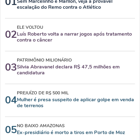
01
Sem Marcelinho e Marllon, veja a provável
escalação do Remo contra o Atlético
ELE VOLTOU
02
Luís Roberto volta a narrar jogos após tratamento
contra o câncer
PATRIMÔNIO MILIONÁRIO
03
Silvia Abravanel declara R$ 47,5 milhões em
candidatura
PREJUÍZO DE R$ 500 MIL
04
Mulher é presa suspeito de aplicar golpe em venda
de terrenos
NO BAIXO AMAZONAS
05
Ex-presidiário é morto a tiros em Porto de Moz