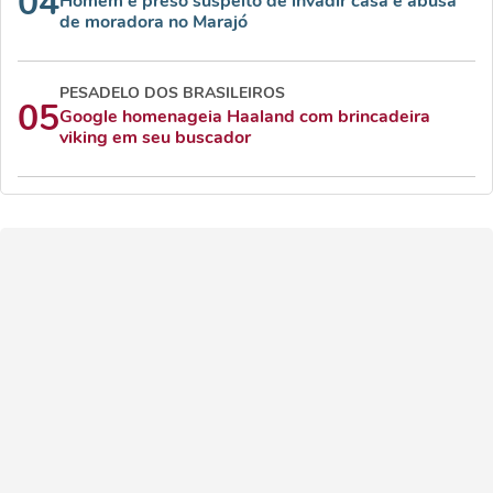
04
Homem é preso suspeito de invadir casa e abusa
de moradora no Marajó
PESADELO DOS BRASILEIROS
05
Google homenageia Haaland com brincadeira
viking em seu buscador