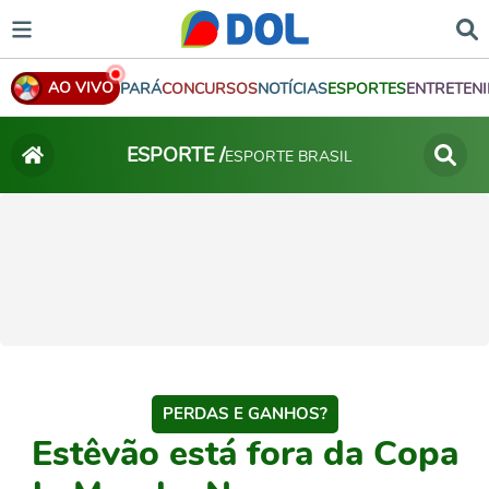
AO VIVO
PARÁ
CONCURSOS
NOTÍCIAS
ESPORTES
ENTRETEN
ESPORTE /
ESPORTE BRASIL
PERDAS E GANHOS?
Estêvão está fora da Copa