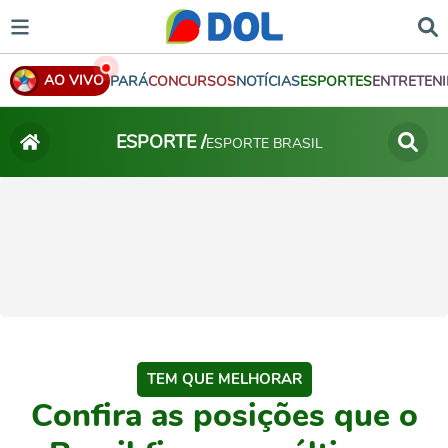
AO VIVO
PARÁ
CONCURSOS
NOTÍCIAS
ESPORTES
ENTRETEN
ESPORTE /
ESPORTE BRASIL
TEM QUE MELHORAR
Confira as posições que o