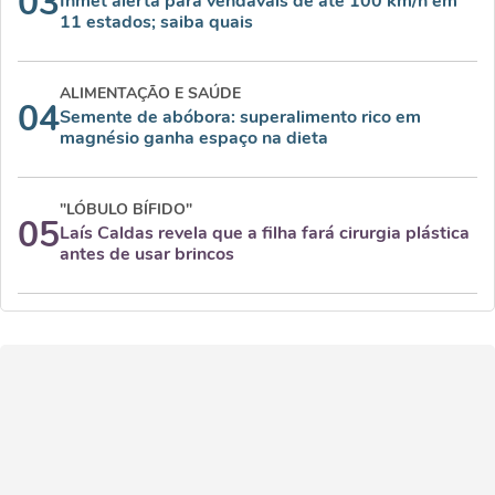
03
Inmet alerta para vendavais de até 100 km/h em
11 estados; saiba quais
ALIMENTAÇÃO E SAÚDE
04
Semente de abóbora: superalimento rico em
magnésio ganha espaço na dieta
"LÓBULO BÍFIDO"
05
Laís Caldas revela que a filha fará cirurgia plástica
antes de usar brincos