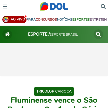
AO VIVO
PARÁ
CONCURSOS
NOTÍCIAS
ESPORTES
ENTRETEN
ESPORTE /
ESPORTE BRASIL
TRICOLOR CARIOCA
Fluminense vence o São