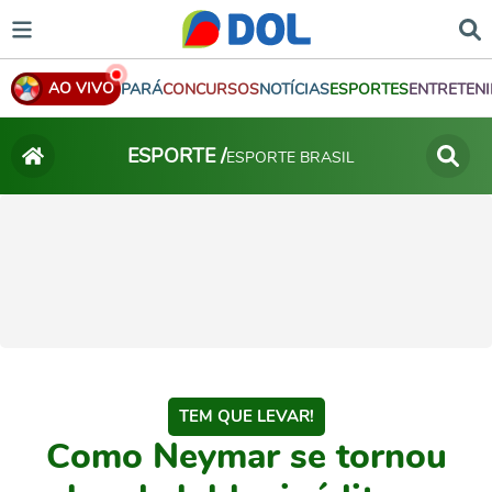
AO VIVO
PARÁ
CONCURSOS
NOTÍCIAS
ESPORTES
ENTRETEN
ESPORTE /
ESPORTE BRASIL
TEM QUE LEVAR!
Como Neymar se tornou