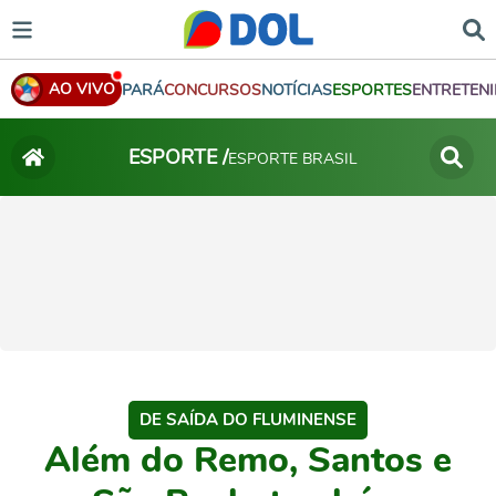
AO VIVO
PARÁ
CONCURSOS
NOTÍCIAS
ESPORTES
ENTRETEN
ESPORTE /
ESPORTE BRASIL
DE SAÍDA DO FLUMINENSE
Além do Remo, Santos e