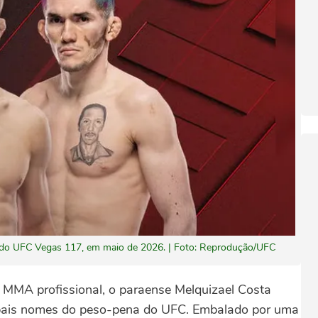
al do UFC Vegas 117, em maio de 2026. | Foto: Reprodução/UFC
 MMA profissional, o paraense Melquizael Costa
ipais nomes do peso-pena do UFC. Embalado por uma