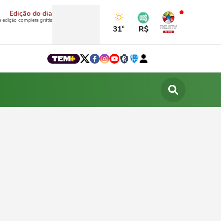
Edição do dia
a edição completa grátis
31°
R$