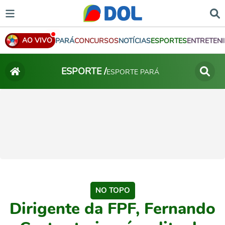
AO VIVO
PARÁ
CONCURSOS
NOTÍCIAS
ESPORTES
ENTRETEN
ESPORTE /
ESPORTE PARÁ
NO TOPO
Dirigente da FPF, Fernando