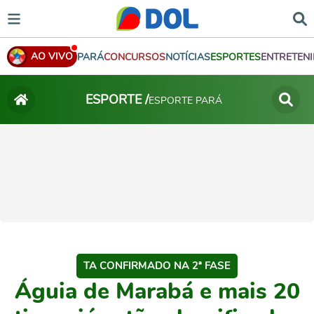
AO VIVO
PARÁ
CONCURSOS
NOTÍCIAS
ESPORTES
ENTRETEN
ESPORTE /
ESPORTE PARÁ
TA CONFIRMADO NA 2ª FASE
Águia de Marabá e mais 20