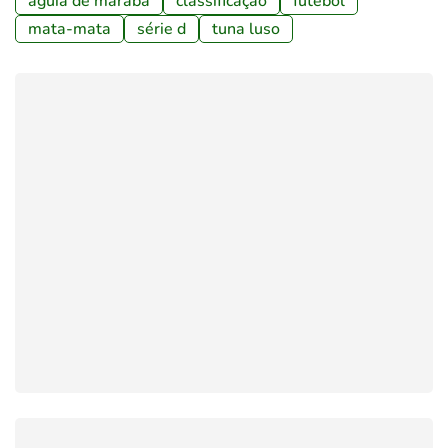
águia de marabá
classificação
futebol
mata-mata
série d
tuna luso