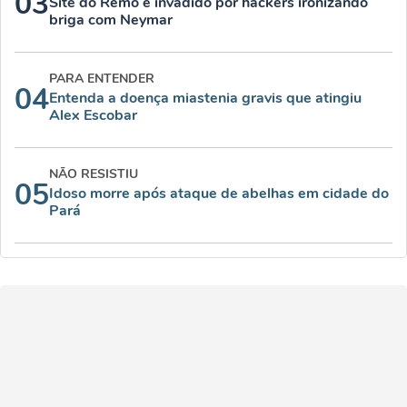
03
Site do Remo é invadido por hackers ironizando
briga com Neymar
PARA ENTENDER
04
Entenda a doença miastenia gravis que atingiu
Alex Escobar
NÃO RESISTIU
05
Idoso morre após ataque de abelhas em cidade do
Pará