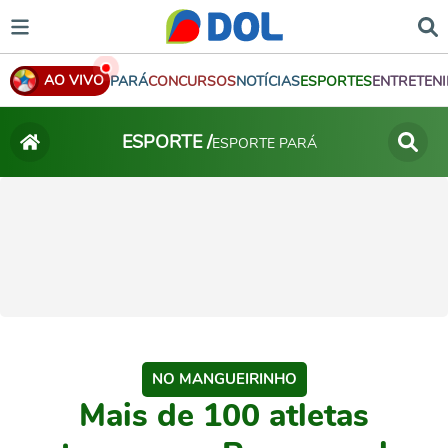
AO VIVO
PARÁ
CONCURSOS
NOTÍCIAS
ESPORTES
ENTRETEN
ESPORTE /
ESPORTE PARÁ
NO MANGUEIRINHO
Mais de 100 atletas