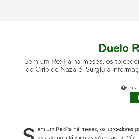
Duelo R
Sem um RexPa há meses, os torcedore
do Círio de Nazaré. Surgiu a informa
sexta
S
em um RexPa há meses, os torcedores p
assistir um clássico as vésperas do Cír