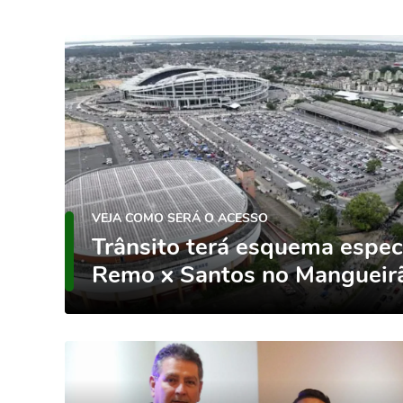
VEJA COMO SERÁ O ACESSO
Trânsito terá esquema espec
Remo x Santos no Mangueir