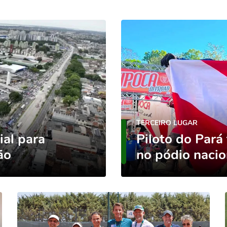
TERCEIRO LUGAR
ial para
Piloto do Pará
ão
no pódio nacio