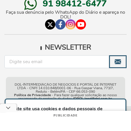
91 98412-6477
Faça sua denúncia pelo WhatsApp do Diário e apareça no
DOL!
NEWSLETTER
DOL-INTERMEDIACAO DE NEGOCIOS E PORTAL DE INTERNET
LTDA - CNPJ 14.010.848/0001-06 - Rua Gaspar Viana, 773/7,
Reduto - Belém/PA - CEP 66.053-090
Política de Privacidade
- Para fazer qualquer solicitação ao nosso
encarregado de proteção de dados
(DPO)
:
lgpd@dol.com.br
.
Este site usa cookies e dados pessoais de
acordo com os nossos
Termos de Uso e Política
Condições gerais de
| © Copyright 2010-2026 DOL - Diário
PUBLICIDADE
de Privacidade
e, ao continuar navegando neste
uso
Online
site, você declara estar ciente dessas condições.
CONTINUAR