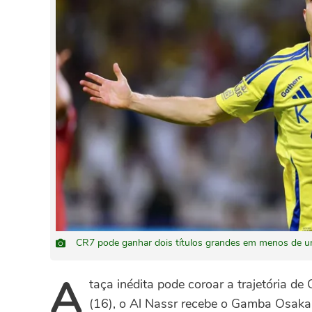
CR7 pode ganhar dois títulos grandes em menos de um
A
taça inédita pode coroar a trajetória de
(16), o Al Nassr recebe o Gamba Osaka 