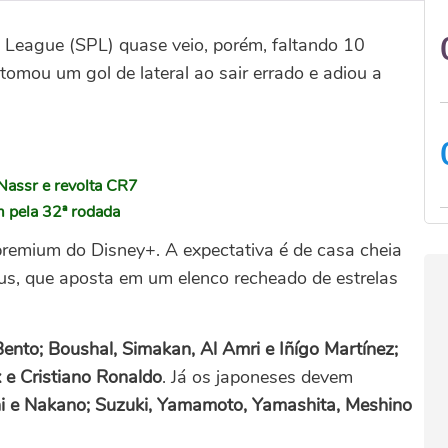
ro League (SPL) quase veio, porém, faltando 10
 tomou um gol de lateral ao sair errado e adiou a
-Nassr e revolta CR7
m pela 32ª rodada
 premium do Disney+. A expectativa é de casa cheia
us, que aposta em um elenco recheado de estrelas
Bento; Boushal, Simakan, Al Amri e Iñígo Martínez;
 e Cristiano Ronaldo
. Já os japoneses devem
ani e Nakano; Suzuki, Yamamoto, Yamashita, Meshino