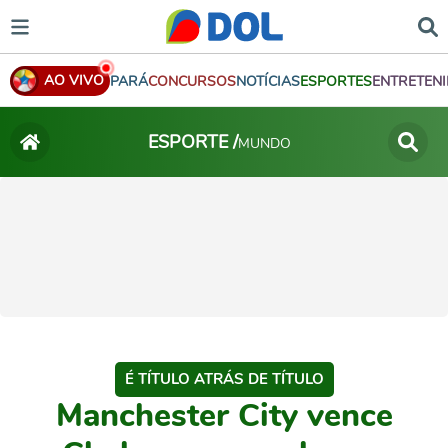
AO VIVO
PARÁ
CONCURSOS
NOTÍCIAS
ESPORTES
ENTRETEN
ESPORTE /
MUNDO
É TÍTULO ATRÁS DE TÍTULO
Manchester City vence