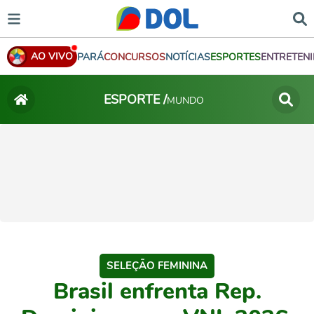
AO VIVO
PARÁ
CONCURSOS
NOTÍCIAS
ESPORTES
ENTRETEN
ESPORTE /
MUNDO
SELEÇÃO FEMININA
Brasil enfrenta Rep.