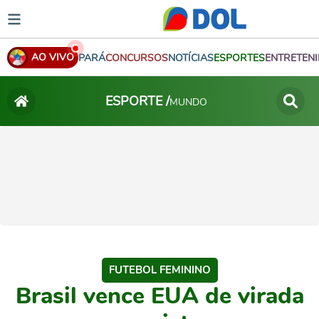
AO VIVO
PARÁ
CONCURSOS
NOTÍCIAS
ESPORTES
ENTRETEN
ESPORTE /
MUNDO
FUTEBOL FEMININO
Brasil vence EUA de virada