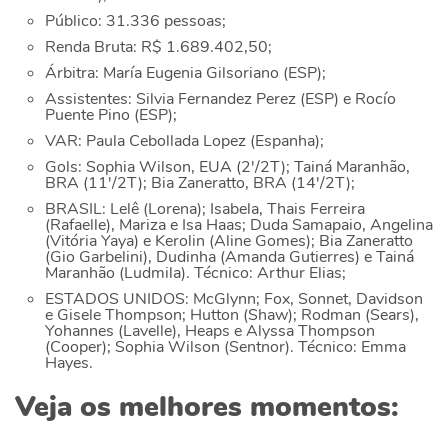
Público: 31.336 pessoas;
Renda Bruta: R$ 1.689.402,50;
Árbitra: María Eugenia Gilsoriano (ESP);
Assistentes: Silvia Fernandez Perez (ESP) e Rocío
Puente Pino (ESP);
VAR: Paula Cebollada Lopez (Espanha);
Gols: Sophia Wilson, EUA (2'/2T); Tainá Maranhão,
BRA (11'/2T); Bia Zaneratto, BRA (14'/2T);
BRASIL: Lelê (Lorena); Isabela, Thais Ferreira
(Rafaelle), Mariza e Isa Haas; Duda Samapaio, Angelina
(Vitória Yaya) e Kerolin (Aline Gomes); Bia Zaneratto
(Gio Garbelini), Dudinha (Amanda Gutierres) e Tainá
Maranhão (Ludmila). Técnico: Arthur Elias;
ESTADOS UNIDOS: McGlynn; Fox, Sonnet, Davidson
e Gisele Thompson; Hutton (Shaw); Rodman (Sears),
Yohannes (Lavelle), Heaps e Alyssa Thompson
(Cooper); Sophia Wilson (Sentnor). Técnico: Emma
Hayes.
Veja os melhores momentos: