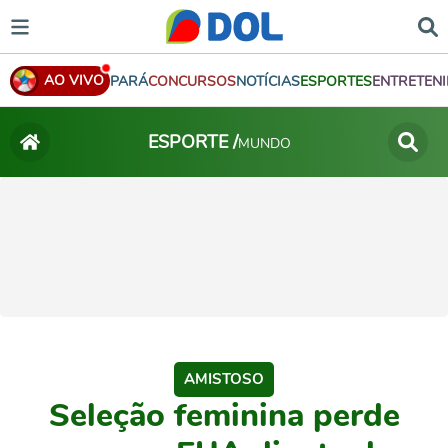
AO VIVO
PARÁ
CONCURSOS
NOTÍCIAS
ESPORTES
ENTRETEN
ESPORTE /
MUNDO
AMISTOSO
Seleção feminina perde