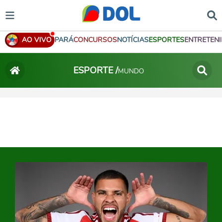
AO VIVO
PARÁ
CONCURSOS
NOTÍCIAS
ESPORTES
ENTRETEN
ESPORTE /
MUNDO