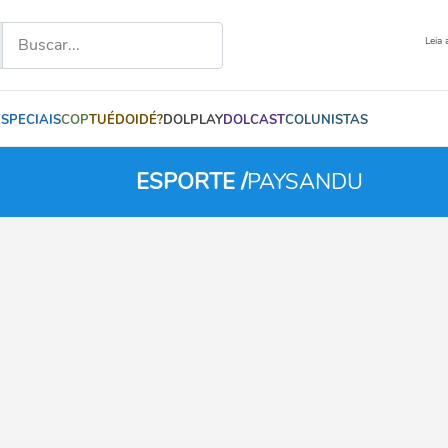
Leia 
ESPECIAIS
COP
TUÉDOIDÉ?
DOLPLAY
DOLCAST
COLUNISTAS
ESPORTE /
PAYSANDU