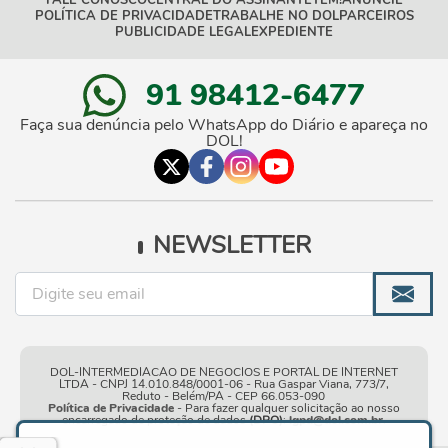
FALE CONOSCO
CENTRAL DO ASSINANTE
TEM!
ANUNCIE
POLÍTICA DE PRIVACIDADE
TRABALHE NO DOL
PARCEIROS
PUBLICIDADE LEGAL
EXPEDIENTE
91 98412-6477
Faça sua denúncia pelo WhatsApp do Diário e apareça no
DOL!
NEWSLETTER
DOL-INTERMEDIACAO DE NEGOCIOS E PORTAL DE INTERNET
LTDA - CNPJ 14.010.848/0001-06 - Rua Gaspar Viana, 773/7,
Reduto - Belém/PA - CEP 66.053-090
Política de Privacidade
- Para fazer qualquer solicitação ao nosso
encarregado de proteção de dados
(DPO)
:
lgpd@dol.com.br
.