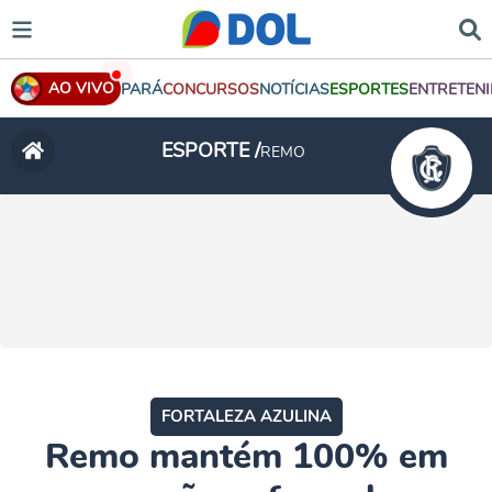
AO VIVO
PARÁ
CONCURSOS
NOTÍCIAS
ESPORTES
ENTRETEN
ESPORTE /
REMO
FORTALEZA AZULINA
Remo mantém 100% em