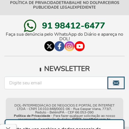
POLÍTICA DE PRIVACIDADE
TRABALHE NO DOL
PARCEIROS
PUBLICIDADE LEGAL
EXPEDIENTE
91 98412-6477
Faça sua denúncia pelo WhatsApp do Diário e apareça no
DOL!
NEWSLETTER
DOL-INTERMEDIACAO DE NEGOCIOS E PORTAL DE INTERNET
LTDA - CNPJ 14.010.848/0001-06 - Rua Gaspar Viana, 773/7,
Reduto - Belém/PA - CEP 66.053-090
Política de Privacidade
- Para fazer qualquer solicitação ao nosso
encarregado de proteção de dados
(DPO)
:
lgpd@dol.com.br
.