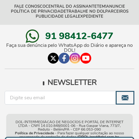
FALE CONOSCO
CENTRAL DO ASSINANTE
TEM!
ANUNCIE
POLÍTICA DE PRIVACIDADE
TRABALHE NO DOL
PARCEIROS
PUBLICIDADE LEGAL
EXPEDIENTE
91 98412-6477
Faça sua denúncia pelo WhatsApp do Diário e apareça no
DOL!
NEWSLETTER
DOL-INTERMEDIACAO DE NEGOCIOS E PORTAL DE INTERNET
LTDA - CNPJ 14.010.848/0001-06 - Rua Gaspar Viana, 773/7,
Reduto - Belém/PA - CEP 66.053-090
Política de Privacidade
- Para fazer qualquer solicitação ao nosso
encarregado de proteção de dados
(DPO)
:
lgpd@dol.com.br
.