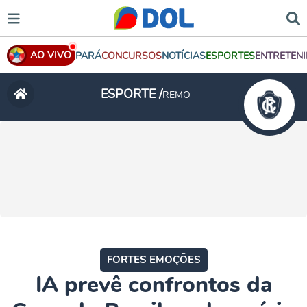
AO VIVO
PARÁ
CONCURSOS
NOTÍCIAS
ESPORTES
ENTRETEN
ESPORTE /
REMO
FORTES EMOÇÕES
IA prevê confrontos da