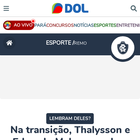
AO VIVO
PARÁ
CONCURSOS
NOTÍCIAS
ESPORTES
ENTRETEN
ESPORTE /
REMO
LEMBRAM DELES?
Na transição, Thalysson e