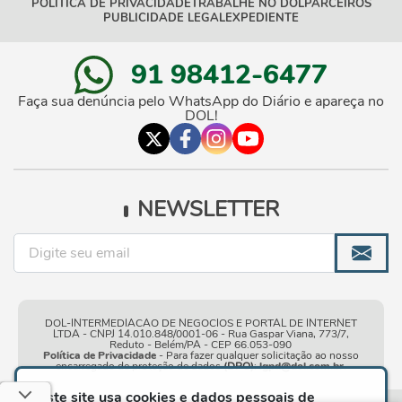
POLÍTICA DE PRIVACIDADE
TRABALHE NO DOL
PARCEIROS
PUBLICIDADE LEGAL
EXPEDIENTE
91 98412-6477
Faça sua denúncia pelo WhatsApp do Diário e apareça no
DOL!
NEWSLETTER
DOL-INTERMEDIACAO DE NEGOCIOS E PORTAL DE INTERNET
LTDA - CNPJ 14.010.848/0001-06 - Rua Gaspar Viana, 773/7,
Reduto - Belém/PA - CEP 66.053-090
Política de Privacidade
- Para fazer qualquer solicitação ao nosso
encarregado de proteção de dados
(DPO)
:
lgpd@dol.com.br
.
Este site usa cookies e dados pessoais de