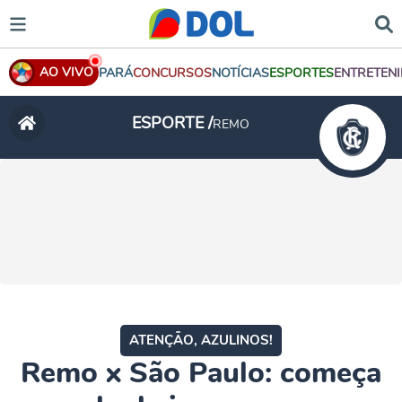
AO VIVO
PARÁ
CONCURSOS
NOTÍCIAS
ESPORTES
ENTRETEN
ESPORTE /
REMO
ATENÇÃO, AZULINOS!
Remo x São Paulo: começa