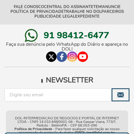
FALE CONOSCO
CENTRAL DO ASSINANTE
TEM!
ANUNCIE
POLÍTICA DE PRIVACIDADE
TRABALHE NO DOL
PARCEIROS
PUBLICIDADE LEGAL
EXPEDIENTE
91 98412-6477
Faça sua denúncia pelo WhatsApp do Diário e apareça no
DOL!
NEWSLETTER
DOL-INTERMEDIACAO DE NEGOCIOS E PORTAL DE INTERNET
LTDA - CNPJ 14.010.848/0001-06 - Rua Gaspar Viana, 773/7,
Reduto - Belém/PA - CEP 66.053-090
Política de Privacidade
- Para fazer qualquer solicitação ao nosso
encarregado de proteção de dados
(DPO)
:
lgpd@dol.com.br
.