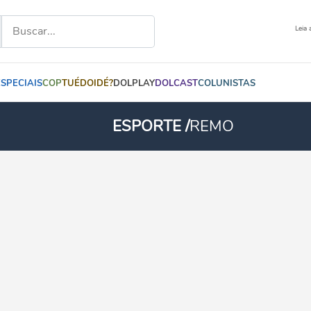
Leia 
ESPECIAIS
COP
TUÉDOIDÉ?
DOLPLAY
DOLCAST
COLUNISTAS
ESPORTE /
REMO