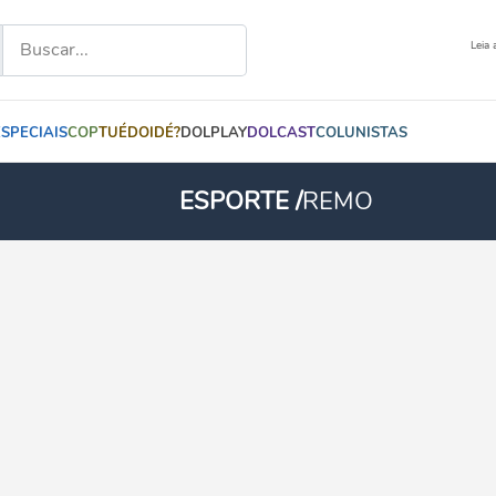
Leia 
ESPECIAIS
COP
TUÉDOIDÉ?
DOLPLAY
DOLCAST
COLUNISTAS
ESPORTE /
REMO