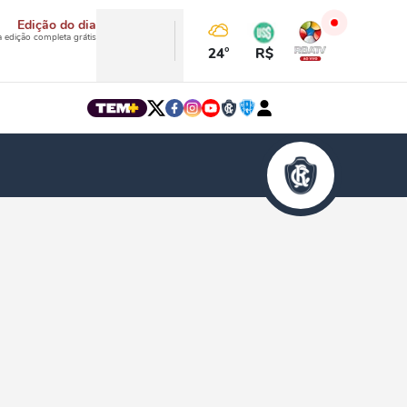
Edição do dia
a edição completa grátis
24°
R$