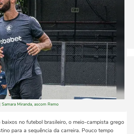
C. | Samara Miranda, ascom Remo
aixos no futebol brasileiro, o meio-campista grego
stino para a sequência da carreira. Pouco tempo