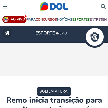
AO VIVO
PARÁ
CONCURSOS
NOTÍCIAS
ESPORTES
ENTRETEN
ESPORTE /
REMO
SOLTEM A FERA!
Remo inicia transição para