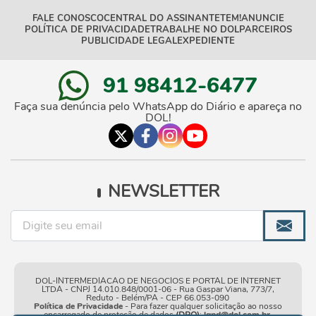
FALE CONOSCO
CENTRAL DO ASSINANTE
TEM!
ANUNCIE
POLÍTICA DE PRIVACIDADE
TRABALHE NO DOL
PARCEIROS
PUBLICIDADE LEGAL
EXPEDIENTE
91 98412-6477
Faça sua denúncia pelo WhatsApp do Diário e apareça no
DOL!
NEWSLETTER
DOL-INTERMEDIACAO DE NEGOCIOS E PORTAL DE INTERNET
LTDA - CNPJ 14.010.848/0001-06 - Rua Gaspar Viana, 773/7,
Reduto - Belém/PA - CEP 66.053-090
Política de Privacidade
- Para fazer qualquer solicitação ao nosso
encarregado de proteção de dados
(DPO)
:
lgpd@dol.com.br
.