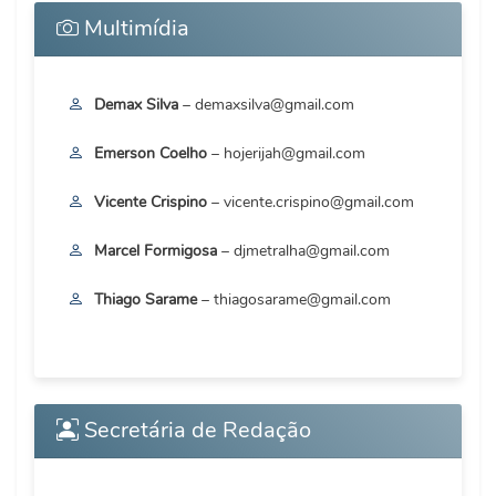
Multimídia
Demax Silva
– demaxsilva@gmail.com
Emerson Coelho
– hojerijah@gmail.com
Vicente Crispino
– vicente.crispino@gmail.com
Marcel Formigosa
– djmetralha@gmail.com
Thiago Sarame
– thiagosarame@gmail.com
Secretária de Redação