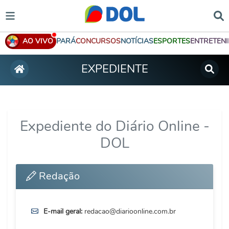
AO VIVO
PARÁ
CONCURSOS
NOTÍCIAS
ESPORTES
ENTRETEN
EXPEDIENTE
Expediente do Diário Online -
DOL
Redação
E-mail geral:
redacao@diarioonline.com.br