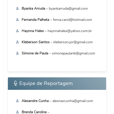
Byanka Arruda
– byankarruda@gmail.com
Fernanda Palheta
– ferna.carol@hotmail.com
Haynna Halex
– haynnahalex@yahoo.com.br
Kleberson Santos
– kleberson.jor@gmail.com
Simone de Paula
– simonepaularib@gmail.com
Equipe de Reportagem
Alexandre Cunha
– alexnascunha@gmail.com
Brenda Caroline
–