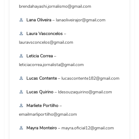
brendahayashi.jornalismo@gmail.com
Lana Oliveira
– lanaoliveirajor@gmail.com
Laura Vasconcelos
–
lauravsconcelos@gmail.com
Leticia Correa
–
leticiacorrea.jornalista@gmail.com
Lucas Contente
– lucascontente182@gmail.com
Lucas Quirino
– ldesouzaquirino@gmail.com
Marliete Portilho
–
emailmarliportilho@gmail.com
Mayra Monteiro
– mayra.oficial12@gmail.com