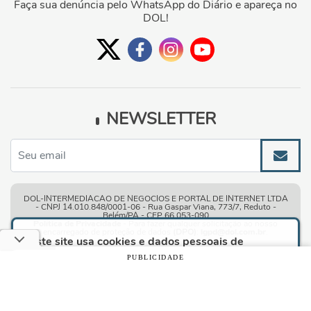
Faça sua denúncia pelo WhatsApp do Diário e apareça no
DOL!
NEWSLETTER
DOL-INTERMEDIACAO DE NEGOCIOS E PORTAL DE INTERNET LTDA
- CNPJ 14.010.848/0001-06 - Rua Gaspar Viana, 773/7, Reduto -
Belém/PA - CEP 66.053-090
Política de Privacidade
- Para fazer qualquer solicitação ao nosso
encarregado de proteção de dados
(DPO)
:
lgpd@dol.com.br
.
Este site usa cookies e dados pessoais de
acordo com os nossos
Termos de Uso e Política
PUBLICIDADE
de Privacidade
e, ao continuar navegando neste
Condições gerais de uso
| © Copyright 2010-2026 DOL - Diário
site, você declara estar ciente dessas condições.
Online
CONTINUAR