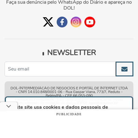
Faça sua denúncia pelo WhatsApp do Diário e apareça no
DOL!
NEWSLETTER
DOL-INTERMEDIACAO DE NEGOCIOS E PORTAL DE INTERNET LTDA
- CNPJ 14.010.848/0001-06 - Rua Gaspar Viana, 773/7, Reduto -
Belém/PA - CEP 66.053-090
Política de Privacidade
- Para fazer qualquer solicitação ao nosso
encarregado de proteção de dados
(DPO)
:
lgpd@dol.com.br
.
Este site usa cookies e dados pessoais de
acordo com os nossos
Termos de Uso e Política
PUBLICIDADE
de Privacidade
e, ao continuar navegando neste
Condições gerais de uso
| © Copyright 2010-2026 DOL - Diário
site, você declara estar ciente dessas condições.
Online
CONTINUAR