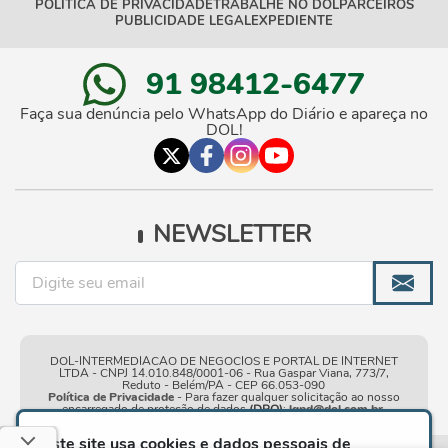
POLÍTICA DE PRIVACIDADE
TRABALHE NO DOL
PARCEIROS
PUBLICIDADE LEGAL
EXPEDIENTE
91 98412-6477
Faça sua denúncia pelo WhatsApp do Diário e apareça no
DOL!
NEWSLETTER
DOL-INTERMEDIACAO DE NEGOCIOS E PORTAL DE INTERNET
LTDA - CNPJ 14.010.848/0001-06 - Rua Gaspar Viana, 773/7,
Reduto - Belém/PA - CEP 66.053-090
Política de Privacidade
- Para fazer qualquer solicitação ao nosso
encarregado de proteção de dados
(DPO)
:
lgpd@dol.com.br
.
Este site usa cookies e dados pessoais de