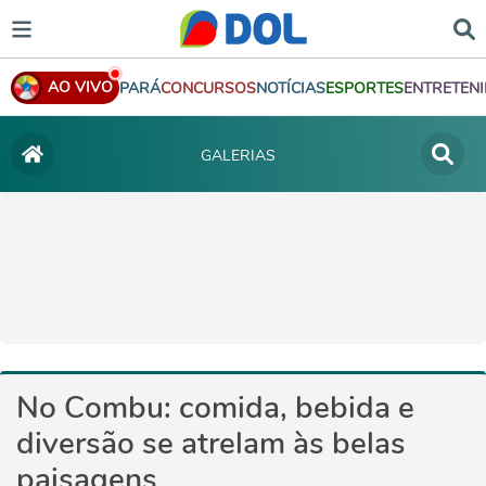
AO VIVO
PARÁ
CONCURSOS
NOTÍCIAS
ESPORTES
ENTRETEN
GALERIAS
No Combu: comida, bebida e
diversão se atrelam às belas
paisagens