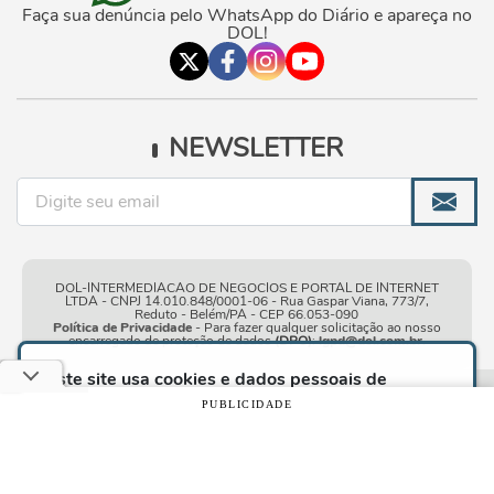
Faça sua denúncia pelo WhatsApp do Diário e apareça no
DOL!
NEWSLETTER
DOL-INTERMEDIACAO DE NEGOCIOS E PORTAL DE INTERNET
LTDA - CNPJ 14.010.848/0001-06 - Rua Gaspar Viana, 773/7,
Reduto - Belém/PA - CEP 66.053-090
Política de Privacidade
- Para fazer qualquer solicitação ao nosso
encarregado de proteção de dados
(DPO)
:
lgpd@dol.com.br
.
Este site usa cookies e dados pessoais de
acordo com os nossos
Termos de Uso e Política
Condições gerais de
| © Copyright 2010-2026 DOL - Diário
PUBLICIDADE
de Privacidade
e, ao continuar navegando neste
uso
Online
site, você declara estar ciente dessas condições.
CONTINUAR