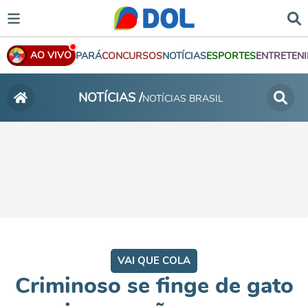
AO VIVO
PARÁ
CONCURSOS
NOTÍCIAS
ESPORTES
ENTRETEN
NOTÍCIAS /
NOTÍCIAS BRASIL
VAI QUE COLA
Criminoso se finge de gato