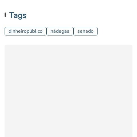
Tags
dinheiropúblico
nádegas
senado