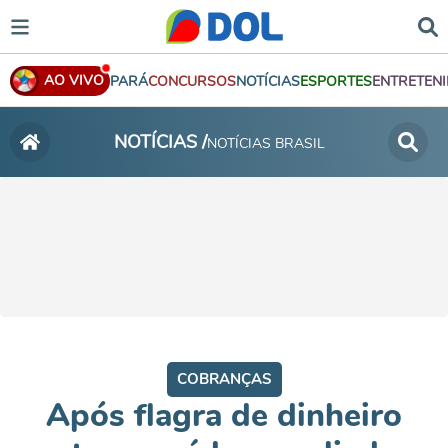
AO VIVO
PARÁ
CONCURSOS
NOTÍCIAS
ESPORTES
ENTRETEN
NOTÍCIAS /
NOTÍCIAS BRASIL
COBRANÇAS
Após flagra de dinheiro