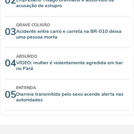
02
Empresário Thiago Brennand é absorvido de
acusação de estupro
GRAVE COLISÃO
03
Acidente entre carro e carreta na BR-010 deixa
uma pessoa morta
ABSURDO
04
VÍDEO: mulher é violentamente agredida em bar
no Pará
ENTENDA
05
Diarreia transmitida pelo sexo acende alerta nas
autoridades