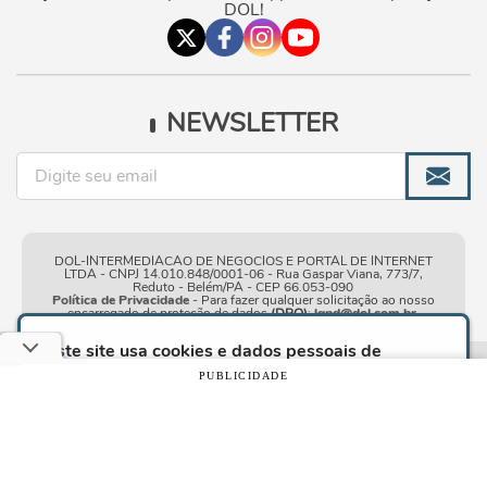
DOL!
NEWSLETTER
DOL-INTERMEDIACAO DE NEGOCIOS E PORTAL DE INTERNET
LTDA - CNPJ 14.010.848/0001-06 - Rua Gaspar Viana, 773/7,
Reduto - Belém/PA - CEP 66.053-090
Política de Privacidade
- Para fazer qualquer solicitação ao nosso
encarregado de proteção de dados
(DPO)
:
lgpd@dol.com.br
.
Este site usa cookies e dados pessoais de
acordo com os nossos
Termos de Uso e Política
Condições gerais de
| © Copyright 2010-2026 DOL - Diário
PUBLICIDADE
de Privacidade
e, ao continuar navegando neste
uso
Online
site, você declara estar ciente dessas condições.
CONTINUAR